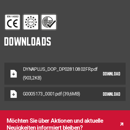
DOWNLOADS
DYNAPLUS_DOP_DP.0281.08.02FR.pdf
DOWNLOAD
(903,2KB)
DOWNLOAD
G0005173_0001.pdf (39,6MB)
Möchten Sie über Aktionen und aktuelle
Neuigkeiten informiert bleiben?