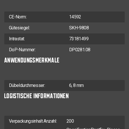
TX-25
5,0 x 70
42
200
0281.08.42201
TX-25
CE-Norm:
14592
5,0 x 80
42
200
0281.08.42401
Gütesiegel:
SKH-9808
TX-25
5,0 x 120
70
200
0281.08.42801
Intrastat:
73181499
DoP-Nummer:
DP0281.08
ANWENDUNGSMERKMALE
Dübeldurchmesser:
6, 8 mm
LOGISTISCHE INFORMATIONEN
Verpackungsinhalt Anzahl:
200