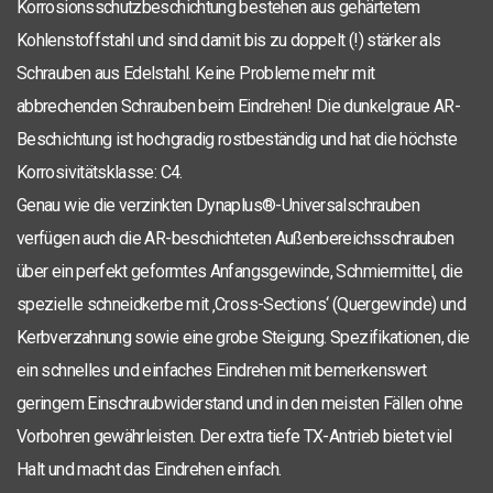
Korrosionsschutzbeschichtung bestehen aus gehärtetem
TX-25
Kohlenstoffstahl und sind damit bis zu doppelt (!) stärker als
4,5 x 20
200
0281.08.33001
Schrauben aus Edelstahl. Keine Probleme mehr mit
TX-25
4,5 x 25
200
0281.08.33101
abbrechenden Schrauben beim Eindrehen! Die dunkelgraue AR-
TX-25
4,5 x 45
200
0281.08.33801
Beschichtung ist hochgradig rostbeständig und hat die höchste
Korrosivitätsklasse: C4.
TX-25
4,5 x 50
200
0281.08.33901
Genau wie die verzinkten Dynaplus®-Universalschrauben
TX-25
4,5 x 50
30
200
0281.08.33902
verfügen auch die AR-beschichteten Außenbereichsschrauben
TX-25
über ein perfekt geformtes Anfangsgewinde, Schmiermittel, die
5,0 x 40
24
200
0281.08.41602
spezielle schneidkerbe mit ‚Cross-Sections‘ (Quergewinde) und
TX-25
5,0 x 50
200
0281.08.41901
Kerbverzahnung sowie eine grobe Steigung. Spezifikationen, die
TX-25
ein schnelles und einfaches Eindrehen mit bemerkenswert
5,0 x 90
45
200
0281.08.42501
geringem Einschraubwiderstand und in den meisten Fällen ohne
TX-25
5,0 x 100
55
200
0281.08.42601
Vorbohren gewährleisten. Der extra tiefe TX-Antrieb bietet viel
TX-15
3,5 x 40
200
0281.08.17601
Halt und macht das Eindrehen einfach.