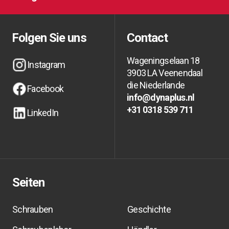
Möchten Sie über Aktionen und aktuelle
Möchten Sie über Aktionen und aktuelle
Neuigkeiten informiert bleiben?
Neuigkeiten informiert bleiben?
Folgen Sie uns
Contact
Wageningselaan 18
Instagram
3903 LA Veenendaal
Instagram
Instagram
die Niederlande
Facebook
info@dynaplus.nl
Facebook
Facebook
info@dynaplus.nl
info@dynaplus.nl
+31 0318 539 711
LinkedIn
+31 0318 539 711
+31 0318 539 711
LinkedIn
LinkedIn
Seiten
Schrauben
Geschichte