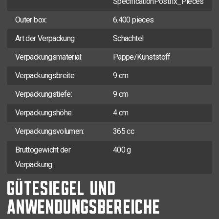
SpecificationPostfix_Pieces
Outer box:
6.400 pieces
Art der Verpackung:
Schachtel
Verpackungsmaterial:
Pappe/Kunststoff
Verpackungsbreite:
9 cm
Verpackungstiefe:
9 cm
Verpackungshöhe:
4 cm
Verpackungsvolumen:
365 cc
Bruttogewicht der
400 g
Verpackung:
GÜTESIEGEL UND
ANWENDUNGSBEREICHE