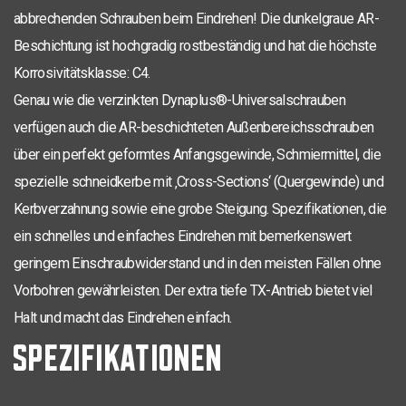
TX-15
3,5 x 40
24
200
0281.08.17602
abbrechenden Schrauben beim Eindrehen! Die dunkelgraue AR-
TX-20
4,0 x 16
200
0281.08.24701
Beschichtung ist hochgradig rostbeständig und hat die höchste
Korrosivitätsklasse: C4.
TX-20
4,0 x 20
200
0281.08.25001
Genau wie die verzinkten Dynaplus®-Universalschrauben
TX-20
4,0 x 25
200
0281.08.25101
verfügen auch die AR-beschichteten Außenbereichsschrauben
TX-20
über ein perfekt geformtes Anfangsgewinde, Schmiermittel, die
4,0 x 40
200
0281.08.25601
spezielle schneidkerbe mit ‚Cross-Sections‘ (Quergewinde) und
TX-20
4,0 x 40
24
200
0281.08.25602
Kerbverzahnung sowie eine grobe Steigung. Spezifikationen, die
TX-20
ein schnelles und einfaches Eindrehen mit bemerkenswert
4,0 x 45
200
0281.08.25801
geringem Einschraubwiderstand und in den meisten Fällen ohne
TX-20
4,0 x 50
200
0281.08.25901
Vorbohren gewährleisten. Der extra tiefe TX-Antrieb bietet viel
TX-25
4,5 x 30
200
0281.08.33201
Halt und macht das Eindrehen einfach.
SPEZIFIKATIONEN
TX-25
4,5 x 80
42
200
0281.08.34401
TX-25
5,0 x 50
30
200
0281.08.41902