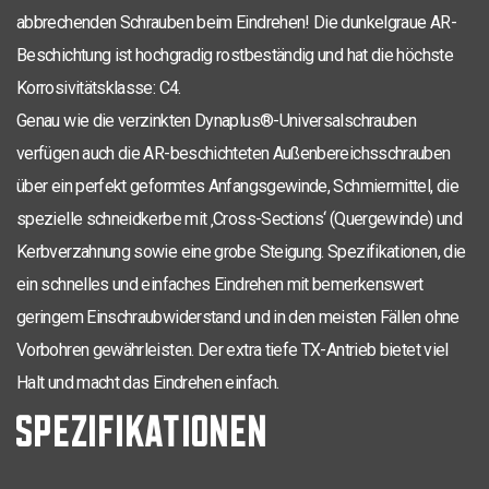
TX-20
4,0 x 30
18
200
0281.08.25202
abbrechenden Schrauben beim Eindrehen! Die dunkelgraue AR-
TX-20
4,0 x 70
42
200
0281.08.26201
Beschichtung ist hochgradig rostbeständig und hat die höchste
Korrosivitätsklasse: C4.
TX-25
4,5 x 20
200
0281.08.33001
Genau wie die verzinkten Dynaplus®-Universalschrauben
TX-25
4,5 x 25
200
0281.08.33101
verfügen auch die AR-beschichteten Außenbereichsschrauben
TX-25
über ein perfekt geformtes Anfangsgewinde, Schmiermittel, die
4,5 x 45
200
0281.08.33801
spezielle schneidkerbe mit ‚Cross-Sections‘ (Quergewinde) und
TX-25
4,5 x 50
200
0281.08.33901
Kerbverzahnung sowie eine grobe Steigung. Spezifikationen, die
TX-25
ein schnelles und einfaches Eindrehen mit bemerkenswert
4,5 x 50
30
200
0281.08.33902
geringem Einschraubwiderstand und in den meisten Fällen ohne
TX-25
5,0 x 40
24
200
0281.08.41602
Vorbohren gewährleisten. Der extra tiefe TX-Antrieb bietet viel
TX-25
5,0 x 50
200
0281.08.41901
Halt und macht das Eindrehen einfach.
SPEZIFIKATIONEN
TX-25
5,0 x 90
45
200
0281.08.42501
TX-25
5,0 x 100
55
200
0281.08.42601