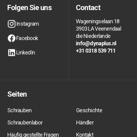
Folgen Sie uns
Contact
Wageningselaan 18
Instagram
3903 LA Veenendaal
Instagram
Instagram
die Niederlande
Facebook
info@dynaplus.nl
Facebook
Facebook
info@dynaplus.nl
info@dynaplus.nl
+31 0318 539 711
LinkedIn
+31 0318 539 711
+31 0318 539 711
LinkedIn
LinkedIn
Seiten
Schrauben
Geschichte
Schraubenlabor
Händler
Häufig gestellte Fragen
Kontakt