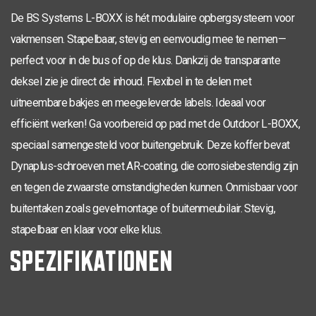
De BS Systems L-BOXX is hét modulaire opbergsysteem voor
vakmensen. Stapelbaar, stevig en eenvoudig mee te nemen—
perfect voor in de bus of op de klus. Dankzij de transparante
deksel zie je direct de inhoud. Flexibel in te delen met
uitneembare bakjes en meegeleverde labels. Ideaal voor
efficiënt werken! Ga voorbereid op pad met de Outdoor L-BOXX,
speciaal samengesteld voor buitengebruik. Deze koffer bevat
Dynaplus-schroeven met AR-coating, die corrosiebestendig zijn
en tegen de zwaarste omstandigheden kunnen. Onmisbaar voor
buitentaken zoals gevelmontage of buitenmeubilair. Stevig,
stapelbaar en klaar voor elke klus.
SPEZIFIKATIONEN