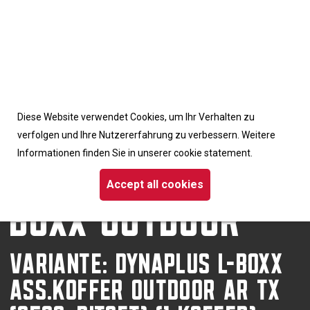
Accept cookies from this site
Diese Website verwendet Cookies, um Ihr Verhalten zu
Homepage
/
Schrauben
/ Dynaplus L-boxx OUTDOOR
verfolgen und Ihre Nutzererfahrung zu verbessern. Weitere
DYNAPLUS L-
Informationen finden Sie in unserer cookie statement.
BOXX OUTDOOR
Accept all cookies
VARIANTE: DYNAPLUS L-BOXX
ASS.KOFFER OUTDOOR AR TX
(2500+BITSET) (1 KOFFER)