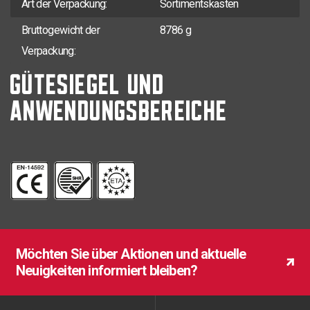
Art der Verpackung:
Sortimentskasten
Bruttogewicht der
8786 g
Verpackung:
GÜTESIEGEL UND
ANWENDUNGSBEREICHE
Möchten Sie über Aktionen und aktuelle
Neuigkeiten informiert bleiben?
Möchten Sie über Aktionen und aktuelle
Möchten Sie über Aktionen und aktuelle
Neuigkeiten informiert bleiben?
Neuigkeiten informiert bleiben?