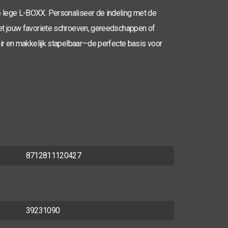
 lege L-BOXX. Personaliseer de indeling met de
et jouw favoriete schroeven, gereedschappen of
air en makkelijk stapelbaar—de perfecte basis voor
8712811120427
39231090