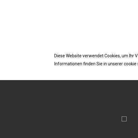
Accept cookies from this site
Homepage
/
Schrauben
/ Dynaplus L-boxx leeg
Diese Website verwendet Cookies, um Ihr V
Informationen finden Sie in unserer cookie