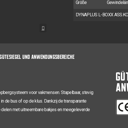
Größe
Gewindelä
DYNAPLUS L-BOXX ASS.KO
GÜTESIEGEL UND ANWENDUNGSBEREICHE
GÜ
AN
pbergsysteem voor vakmensen. Stapelbaar, stevig
 de bus of op de klus. Dankzij de transparante
n te delen met uitneembare bakjes en meegeleverde