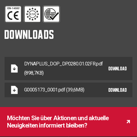
PZ-3
6,0 x 150
70
100
0280.01.51101
DOWNLOADS
DYNAPLUS_DOP_DP.0280.01.02FR.pdf
DOWNLOAD
(898,7KB)
DOWNLOAD
G0005173_0001.pdf (39,6MB)
Möchten Sie über Aktionen und aktuelle
Neuigkeiten informiert bleiben?
Möchten Sie über Aktionen und aktuelle
Möchten Sie über Aktionen und aktuelle