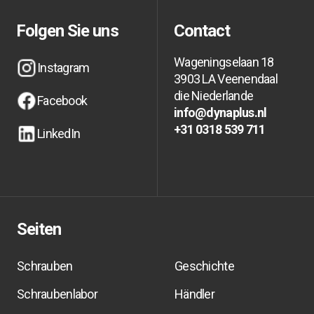
Neuigkeiten informiert bleiben?
Neuigkeiten informiert bleiben?
Folgen Sie uns
Contact
Wageningselaan 18
Instagram
3903 LA Veenendaal
Instagram
Instagram
die Niederlande
Facebook
info@dynaplus.nl
Facebook
Facebook
info@dynaplus.nl
info@dynaplus.nl
+31 0318 539 711
LinkedIn
+31 0318 539 711
+31 0318 539 711
LinkedIn
LinkedIn
Seiten
Schrauben
Geschichte
Schraubenlabor
Händler