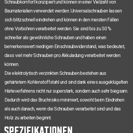
Schraubkomfort konzipiert und können in einer Vielzahl von
PZ-2
Baumaterialien verwendet werden. Universalschrauben lassen
5,0 x 60
35
200
0280.01.42001
sich blitzschnell eindrehen und können in den meisten Fällen
PZ-2
5,0 x 80
42
200
0280.01.42401
ohne Vorbohren verarbeitet werden. Sie sind bis zu 50 %
PZ-2
5,0 x 120
70
200
0280.01.42801
schneller als gewöhnliche Schrauben und haben einen
bemerkenswert niedrigen Einschraubwiderstand, was bedeutet,
PZ-3
6,0 x 60
35
100
0280.01.50001
dass viel mehr Schrauben pro Akkuladung verarbeitet werden
PZ-3
6,0 x 100
55
100
0280.01.50601
können.
PZ-3
Die elektrolytisch verzinkten Schrauben bestehen aus
6,0 x 110
55
100
0280.01.50701
gehärtetem Kohlenstoffstahl und sind dank eines ausgeklügelten
PZ-3
6,0 x 180
80
100
0280.01.51301
Härteverfahrens nicht nur superstark, sondern auch sehr biegsam.
PZ-2
Dadurch wird das Bruchrisiko minimiert; sowohl beim Eindrehen
4,0 x 45
200
0280.01.25801
als auch danach, wenn die Schrauben verarbeitet sind und das
PZ-2
4,0 x 60
35
200
0280.01.26001
Holz zu arbeiten beginnt.
SPEZIFIKATIONEN
PZ-2
4,0 x 70
42
200
0280.01.26201