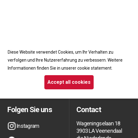
Accept cookies from this site
Diese Website verwendet Cookies, um Ihr Verhalten zu
verfolgen und Ihre Nutzererfahrung zu verbessern. Weitere
Informationen finden Sie in unserer cookie statement.
Möchten Sie über Aktionen und aktuelle
Accept all cookies
Neuigkeiten informiert bleiben?
Möchten Sie über Aktionen und aktuelle
Möchten Sie über Aktionen und aktuelle
Neuigkeiten informiert bleiben?
Neuigkeiten informiert bleiben?
Folgen Sie uns
Contact
Wageningselaan 18
Instagram
3903 LA Veenendaal