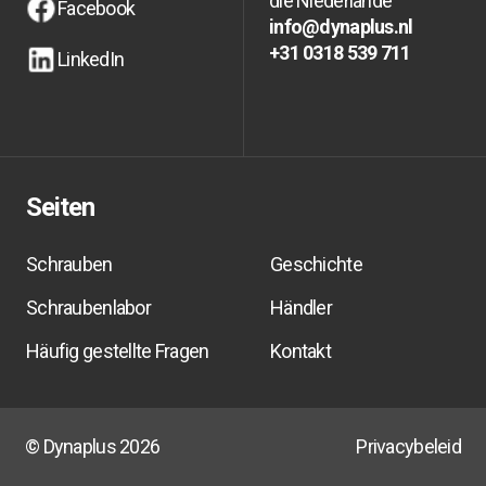
Instagram
Instagram
die Niederlande
Facebook
info@dynaplus.nl
Facebook
Facebook
info@dynaplus.nl
info@dynaplus.nl
+31 0318 539 711
LinkedIn
+31 0318 539 711
+31 0318 539 711
LinkedIn
LinkedIn
Seiten
Schrauben
Geschichte
Schraubenlabor
Händler
Häufig gestellte Fragen
Kontakt
© Dynaplus 2026
Privacybeleid