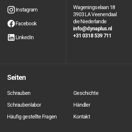
Wageningselaan 18
Instagram
3903 LA Veenendaal
Instagram
Instagram
die Niederlande
Facebook
info@dynaplus.nl
Facebook
Facebook
info@dynaplus.nl
info@dynaplus.nl
+31 0318 539 711
LinkedIn
+31 0318 539 711
+31 0318 539 711
LinkedIn
LinkedIn
Seiten
Schrauben
Geschichte
Schraubenlabor
Händler
Häufig gestellte Fragen
Kontakt