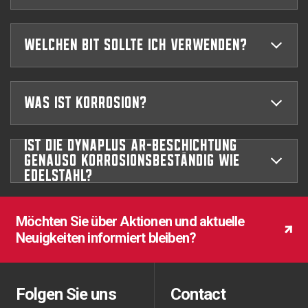
Welchen Bit sollte ich verwenden?
Was ist Korrosion?
Ist die Dynaplus AR-Beschichtung
genauso korrosionsbeständig wie
Edelstahl?
Möchten Sie über Aktionen und aktuelle
Neuigkeiten informiert bleiben?
Möchten Sie über Aktionen und aktuelle
Möchten Sie über Aktionen und aktuelle
Neuigkeiten informiert bleiben?
Neuigkeiten informiert bleiben?
Folgen Sie uns
Contact