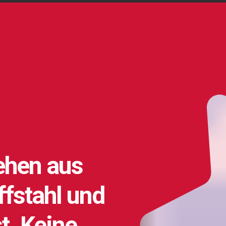
ehen aus
fstahl und
t. Keine