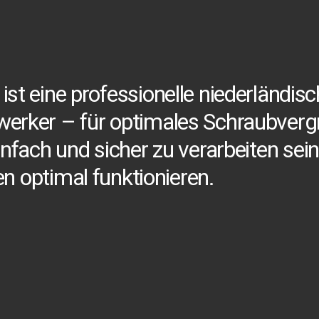
ist
eine
professionelle
niederländisc
werker
–
für
optimales
Schraubverg
infach
und
sicher
zu
verarbeiten
sein
en
optimal
funktionieren.